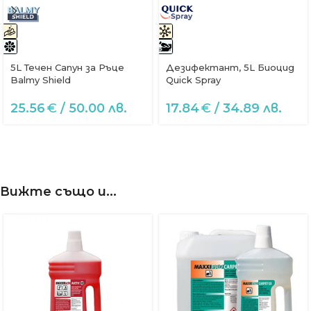
5L Течен Сапун за Ръце
Дезифектант, 5L Биоцид
Balmy Shield
Quick Spray
25.56
€
/ 50.00 лв.
17.84
€
/ 34.89 лв.
Вижте също и...