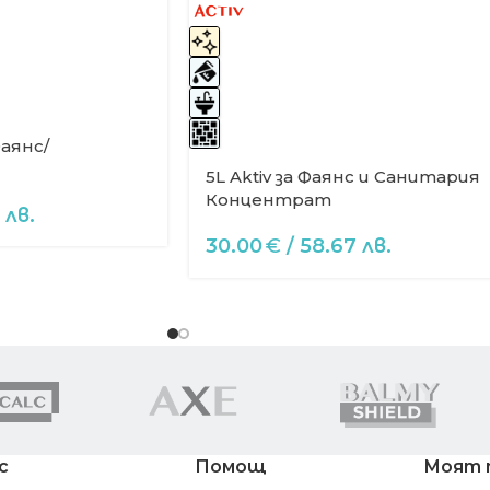
Фаянс/
5L Aktiv за Фаянс и Санитария
Концентрат
 лв.
30.00
€
/ 58.67 лв.
с
Помощ
Моят 