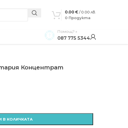
0.00
€
/ 0.00 лв.
0
Продукта
Помощ? »
087 775 5344
анитария Концентрат
 В КОЛИЧКАТА