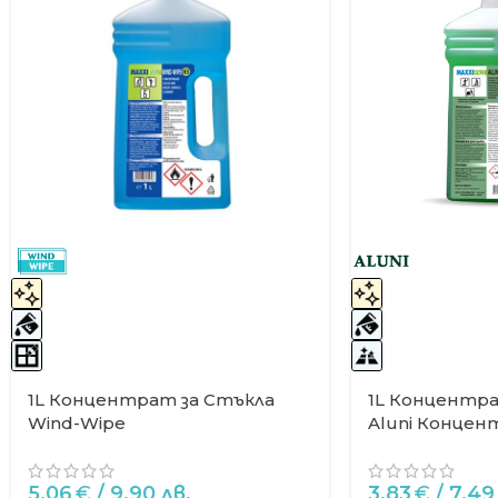
1L Концентрат за Стъклa
1L Концентра
Wind-Wipe
Aluni Конце
5.06
€
/ 9.90 лв.
3.83
€
/ 7.49