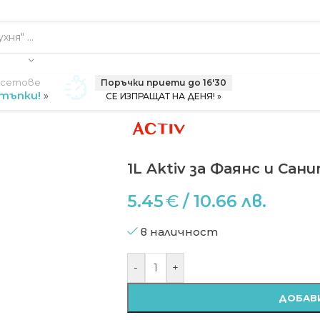
 сетове
Поръчки приети до 16'30
тъпки!
»
СЕ ИЗПРАЩАТ НА ДЕНЯ! »
1L Aktiv за Фаянс и С
5.45
€
/ 10.66 лв.
в наличност
-
+
ДОБАВИ