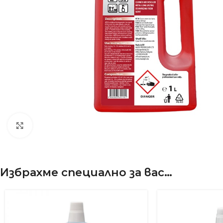
Виж по-голяма
Избрахме специално за вас…