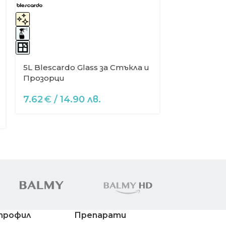
5L Blescardo Glass за Стъкла и
Прозорци
SPARK -Де
машинно ми
7.62
€
/ 14.90 лв.
кг.
36.76
€
/ 
профил
Препарати