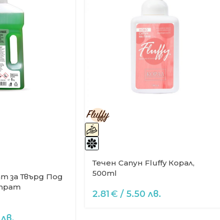
Течен Сапун Fluffy Корал,
500ml
т за Твърд Под
нтрат
2.81
€
/ 5.50 лв.
 лв.