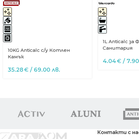
1L Anticalc за 
Санитария
10KG Anticalc с/у Котлен
Камък
4.04
€
/ 7.90
35.28
€
/ 69.00 лв.
Контакти с на